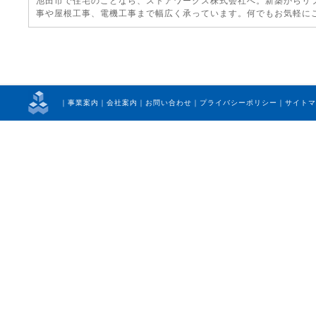
池田市
で住宅のことなら、ストアワークス株式会社へ。新築から
リ
事や
屋根工事
、電機工事まで幅広く承っています。何でもお気軽に
｜
事業案内
｜
会社案内
｜
お問い合わせ
｜
プライバシーポリシー
｜
サイトマ